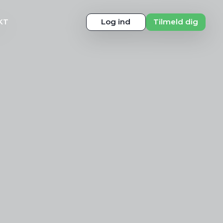
KT
Log ind
Tilmeld dig